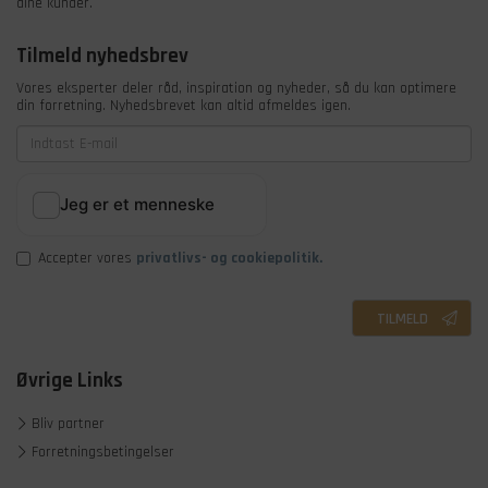
dine kunder.
Tilmeld nyhedsbrev
Vores eksperter deler råd, inspiration og nyheder, så du kan optimere
din forretning. Nyhedsbrevet kan altid afmeldes igen.
Accepter vores
privatlivs- og cookiepolitik.
TILMELD
Øvrige Links
Bliv partner
Forretningsbetingelser