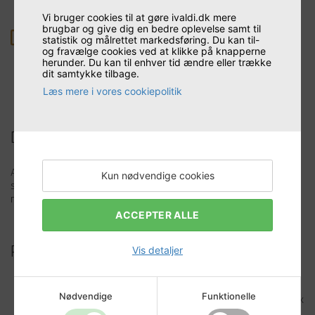
Vi bruger cookies til at gøre ivaldi.dk mere
Konkrete cases og værktøjer
brugbar og give dig en bedre oplevelse samt til
statistik og målrettet markedsføring. Du kan til-
og fravælge cookies ved at klikke på knapperne
herunder. Du kan til enhver tid ændre eller trække
Vi viser dig de AI-værktøjer, der skaber reel værdi
dit samtykke tilbage.
her og nu, og hvordan du integrerer dem i jeres
Læs mere i vores cookiepolitik
eksisterende IT-infrastruktur.
Deltagerprofil
Arrangementet er skræddersyet til virksomhedsejere, direktører
Kun nødvendige cookies
samt økonomi- og IT-ansvarlige, som ønsker at gribe de digitale
muligheder, før konkurrenterne gør det.
ACCEPTER ALLE
Praktisk information
Vis detaljer
Dato: Torsdag den 8. oktober 2026
Nødvendige
Funktionelle
Tid: Kl. 8:00-10:00 - Herefter er der afsat god tid til netværk
og dialog