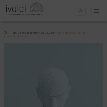
/
IT-drift
/
Flere IT-driftservices
/
Kurser
/
Styrk og effektiviser din
virksomhed med AI