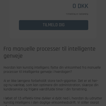
0
DKK
Tilmelding er nødvendig
TILMELD DIG
Fra manuelle processer til intelligente
genveje
Hvordan kan kunstig intelligens flytte din virksomhed fra manuelle
processer til intelligente genveje i hverdagen?
AI er ikke længere forbeholdt store tech-giganter. Det er et her-
og-nu-værktøj, som kan optimere din administration, skærpe din
kundeservice og frigøre værdifulde timer i din forretning.
I løbet af 1,5 effektiv time dykker vi dybt ned i, hvordan du udnytter
kunstig intelligens i den daglige virksomhedsdrift. Vi stiller skarpt