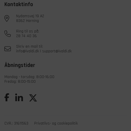
Kontaktinfo
Nydamsvej 19 A2
8362 Hørning
Ring til os på:
28 74 40 36
Skriv en mail til:
info@ivaldi.dk
|
support@ivaldi.dk
Åbningstider
Mandag - torsdag: 8:00-16:00
Fredag: 8:00-15:00
CVR.: 31611563
Privatlivs- og cookiepolitik