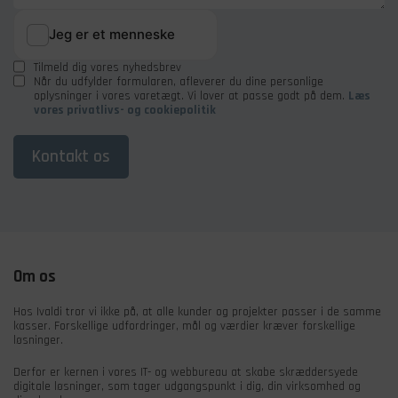
Tilmeld dig vores nyhedsbrev
Når du udfylder formularen, afleverer du dine personlige
oplysninger i vores varetægt. Vi lover at passe godt på dem.
Læs
vores privatlivs- og cookiepolitik
Kontakt os
Om os
Hos Ivaldi tror vi ikke på, at alle kunder og projekter passer i de samme
kasser. Forskellige udfordringer, mål og værdier kræver forskellige
løsninger.
Derfor er kernen i vores IT- og webbureau at skabe skræddersyede
digitale løsninger, som tager udgangspunkt i dig, din virksomhed og