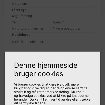
Företag *
Tel
E-post *
Meddelande
Denne hjemmeside
bruger cookies
Prenumerera på nyhetsbrevet. Du kan när som helst
avsluta din prenumeration.
Jag godkänner att ni kontaktar mig samt accepterar
Vi bruger cookies til at gøre ivaldi.dk mere
integritets- och cookiepolicyn
.
brugbar og give dig en bedre oplevelse samt til
statistik og målrettet markedsføring. Du kan til-
og fravælge cookies ved at klikke på knapperne
Send
herunder. Du kan til enhver tid ændre eller trække
dit samtykke tilbage.