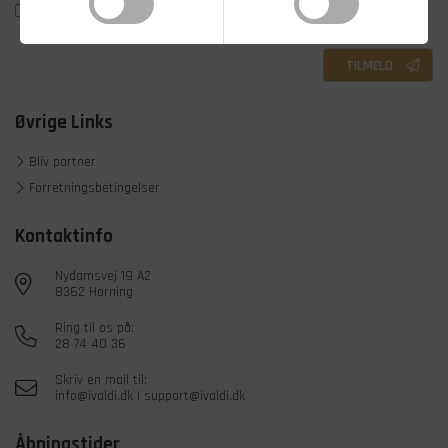
Accepter vores
privatlivs- og cookiepolitik.
TILMELD
Øvrige Links
Bliv partner
Forretningsbetingelser
Kontaktinfo
Nydamsvej 19 A2
8362 Hørning
Ring til os på:
28 74 40 36
Skriv en mail til:
info@ivaldi.dk
|
support@ivaldi.dk
Åbningstider