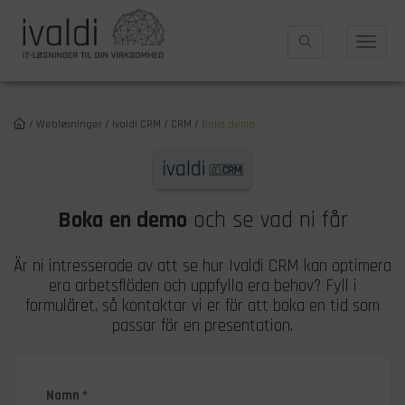
/
Webløsninger
/
Ivaldi CRM
/
CRM
/
Boka demo
Boka en demo
och se vad ni får
Är ni intresserade av att se hur Ivaldi CRM kan optimera
era arbetsflöden och uppfylla era behov? Fyll i
formuläret, så kontaktar vi er för att boka en tid som
passar för en presentation.
Namn *