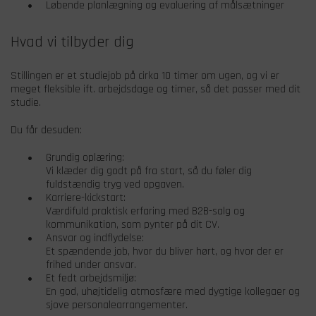
Løbende planlægning og evaluering af målsætninger
Hvad vi tilbyder dig
Stillingen er et studiejob på cirka 10 timer om ugen, og vi er
meget fleksible ift. arbejdsdage og timer, så det passer med dit
studie.
Du får desuden:
Grundig oplæring:
Vi klæder dig godt på fra start, så du føler dig
fuldstændig tryg ved opgaven.
Karriere-kickstart:
Værdifuld praktisk erfaring med B2B-salg og
kommunikation, som pynter på dit CV.
Ansvar og indflydelse:
Et spændende job, hvor du bliver hørt, og hvor der er
frihed under ansvar.
Et fedt arbejdsmiljø:
En god, uhøjtidelig atmosfære med dygtige kollegaer og
sjove personalearrangementer.