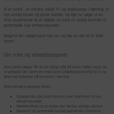
Vi er Ivaldi - et mindre, lokalt IT- og webbureau i Hørning. Vi
har utrolig loyale og glade kunder, og lige nu søger vi en
frisk studerende til at hjælpe os med at skabe kontakt til
potentielle nye erhvervskunder.
Begynd din sælgerrejse hos os, og bliv en del af et fedt
team!
Din rolle og arbejdsopgaver
Som juniorsælger får du en vigtig rolle på vores fælles rejse. Du
vil arbejde tæt sammen med vores afdelingsansvarlig for IT og
dine nye kollegaer på kontoret i Hørning.
Dine primære opgaver bliver:
Opsøgende salg (kold kanvas) over telefonen til nye
erhvervskunder
Mødebooking og at skabe den første, vigtige relation
Research af potentielle kundesegmenter i Danmark