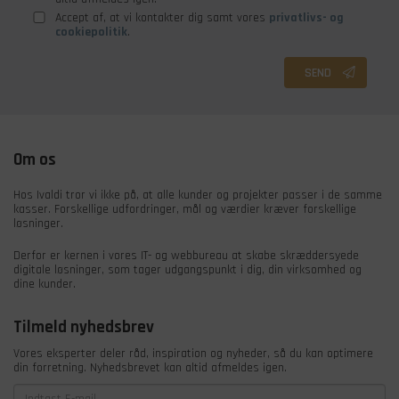
Accept af, at vi kontakter dig samt vores
privatlivs- og
cookiepolitik
.
SEND
Om os
Hos Ivaldi tror vi ikke på, at alle kunder og projekter passer i de samme
kasser. Forskellige udfordringer, mål og værdier kræver forskellige
løsninger.
Derfor er kernen i vores IT- og webbureau at skabe skræddersyede
digitale løsninger, som tager udgangspunkt i dig, din virksomhed og
dine kunder.
Tilmeld nyhedsbrev
Vores eksperter deler råd, inspiration og nyheder, så du kan optimere
din forretning. Nyhedsbrevet kan altid afmeldes igen.