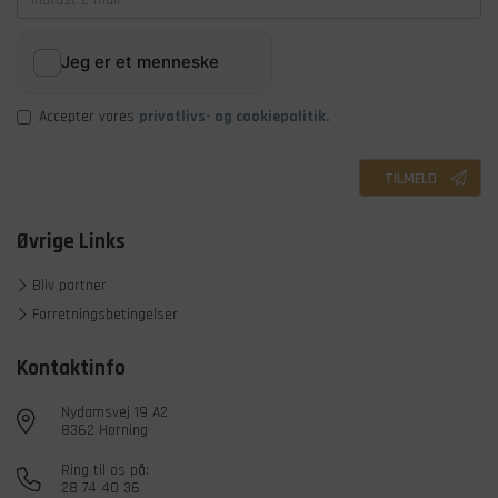
Accepter vores
privatlivs- og cookiepolitik.
TILMELD
Øvrige Links
Bliv partner
Forretningsbetingelser
Kontaktinfo
Nydamsvej 19 A2
8362 Hørning
Ring til os på:
28 74 40 36