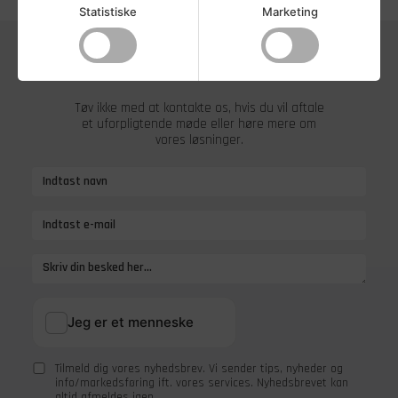
Statistiske
Marketing
Vi vil
elske
at høre fra dig
Tøv ikke med at kontakte os, hvis du vil aftale
et uforpligtende møde eller høre mere om
vores løsninger.
Tilmeld dig vores nyhedsbrev. Vi sender tips, nyheder og
info/markedsføring ift. vores services. Nyhedsbrevet kan
altid afmeldes igen.