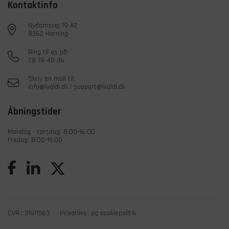
Kontaktinfo
Nydamsvej 19 A2
8362 Hørning
Ring til os på:
28 74 40 36
Skriv en mail til:
info@ivaldi.dk
|
support@ivaldi.dk
Åbningstider
Mandag - torsdag: 8:00-16:00
Fredag: 8:00-15:00
CVR.: 31611563
Privatlivs- og cookiepolitik