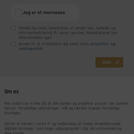
Tilmeld dig vores nyhedsbrev. Vi sender tips, nyheder og
info/markedsføring ift. vores services. Nyhedsbrevet kan
altid afmeldes igen.
Accept af, at vi kontakter dig samt vores
privatlivs- og
cookiepolitik
.
SEND
Om os
Hos Ivaldi tror vi ikke på, at alle kunder og projekter passer i de samme
kasser. Forskellige udfordringer, mål og værdier kræver forskellige
løsninger.
Derfor er kernen i vores IT- og webbureau at skabe skræddersyede
digitale løsninger, som tager udgangspunkt i dig, din virksomhed og
dine kunder.