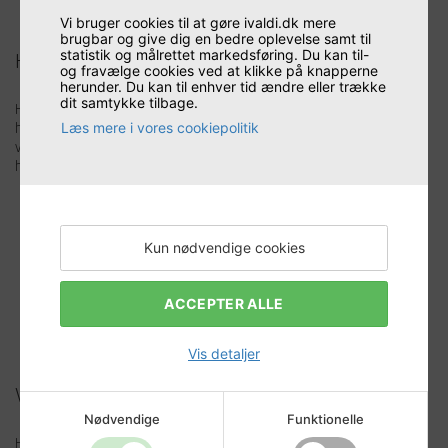
Sørge for en stabil drift og dokumentation, der holder.
Vi bruger cookies til at gøre ivaldi.dk mere
brugbar og give dig en bedre oplevelse samt til
statistik og målrettet markedsføring. Du kan til-
Høj faglighed og plads til et godt grin
og fravælge cookies ved at klikke på knapperne
herunder. Du kan til enhver tid ændre eller trække
dit samtykke tilbage.
Hos Ivaldi vægter vi humor, sammenhold og høj faglighed. Lars
har allerede mærket energien i Ivaldi, og han passer godt ind i
Læs mere i vores cookiepolitik
vores arbejdsmiljø, hvor der er højt til loftet og kort fra tanke til
handling.
"Jeg mærker virkelig en kæmpe
faglighed og et udtalt kundefokus.
Hvis din virksomhed trænger til en IT-
Kun nødvendige cookies
partner, der er til at tale med, så ræk
endelig ud til mig,"
lyder opfordringen
ACCEPTER ALLE
fra Lars.
Vis detaljer
Vil du hilse på Lars?
Nødvendige
Funktionelle
Hvis du vil have fat i Lars til en snak om jeres IT-løsninger, kan