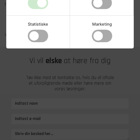
han kontaktes direkte på:
Tlf.:
30 54 25 84
E-mail:
lb@ivaldi.dk
Statistiske
Marketing
Velkommen på holdet, Lars!
Vi vil
elske
at høre fra dig
Tøv ikke med at kontakte os, hvis du vil aftale
et uforpligtende møde eller høre mere om
vores løsninger.